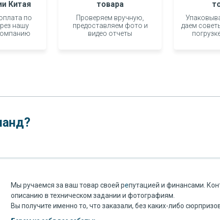
и Китая
товара
т
оплата по
Проверяем вручную,
Упаковыва
а, опыта и
ерез нашу
предоставляем фото и
даем совет
компанию
видео отчеты
погрузк
 с Китаем
панд?
Мы ручаемся за ваш товар своей р
е
путацией и финансами. Кон
описанию в техническом задании и фотографиям.
Вы получите именно то, что заказали, без каких-либо сюрпризов