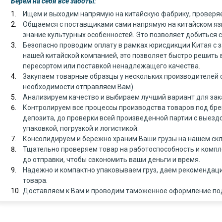
Берем на себя все заботы:
Ищем и выходим напрямую на китайскую фабрику, проверя
Общаемся с поставщиками сами напрямую на китайском язы
знание культурных особенностей. Это позволяет добиться 
Безопасно проводим оплату в рамках юрисдикции Китая с 
нашей китайской компанией, это позволяет быстро решить в
пересортом или поставкой ненадлежащего качества.
Закупаем товарные образцы у нескольких производителей ср
необходимости отправляем Вам).
Анализируем качество и выбираем лучший вариант для зака
Контролируем все процессы производства товаров под бре
депозита, до проверки всей произведенной партии с выезд
упаковкой, погрузкой и логистикой.
Консолидируем и бережно храним Ваши грузы на нашем скл
Тщательно проверяем товар на работоспособность и комп
до отправки, чтобы сэкономить ваши деньги и время.
Надежно и компактно упаковываем груз, даем рекомендаци
товара.
Доставляем к Вам и проводим таможенное оформление по