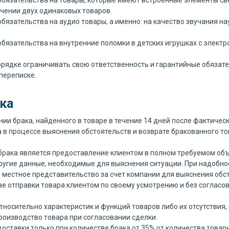
бязательства на товары, которые имеют встроенные элементы свеч
вечении двух одинаковых товаров.
бязательства на аудио товары, а именно: на качество звучания на
обязательства на внутренние поломки в детских игрушках с элек
порядке ограничивать свою ответственность и гарантийные обязат
переписке.
ка
ии брака, найденного в товаре в течение 14 дней после фактичес
в процессе выяснения обстоятельств и возврате бракованного то
брака является предоставление клиентом в полном требуемом объ
другие данные, необходимые для выяснения ситуации. При надобно
в местное представительство за счет компании для выяснения обс
ае отправки товара клиентом по своему усмотрению и без согласо
носительно характеристик и функций товаров либо их отсутствия, 
роизводство товара при согласовании сделки.
оставки только при количестве брака от 35% от количества товар