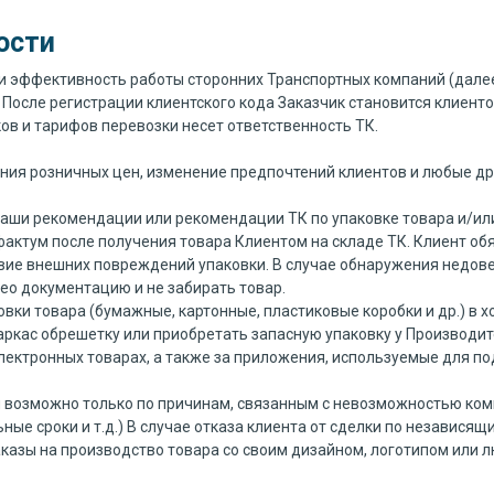
ости
 и эффективность работы сторонних Транспортных компаний (далее
 После регистрации клиентского кода Заказчик становится клиент
ов и тарифов перевозки несет ответственность ТК.
ния розничных цен, изменение предпочтений клиентов и любые др
 наши рекомендации или рекомендации ТК по упаковке товара и/или
тфактум после получения товара Клиентом на складе ТК. Клиент об
тствие внешних повреждений упаковки. В случае обнаружения недов
ео документацию и не забирать товар.
ки товара (бумажные, картонные, пластиковые коробки и др.) в 
ркас обрешетку или приобретать запасную упаковку у Производите
электронных товарах, а также за приложения, используемые для 
я возможно только по причинам, связанным с невозможностью ком
ьные сроки и т.д.) В случае отказа клиента от сделки по независ
Заказы на производство товара со своим дизайном, логотипом или