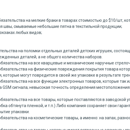
бязательства на мелкие браки в товарах стоимостью до $10/шт, к
я швы, смываемые небольшие пятна в текстильной продукции;
рюкзаках любых видов;
тельства на поломки отдельных деталей детских игрушек, состоящ
жденных деталей, а не общего количества наборов.
 обязательства на все кварцевые и механические наручные стрело
обязательства на физические повреждения покрытия товара котор
я, которые могут повредится в своей же упаковке в результате трен
бязательства на все функции электронных товаров, которые так и
ма GSM сигнала; невысокая точность определения местоположения
обязательства на все товары, которые поставляются в заводской 
обка обтянута пленкой, и т.п.) Либо компания сохраняет свои гар
рытие упаковки.
бязательства на косметические товары, а именно: на запах, разнос