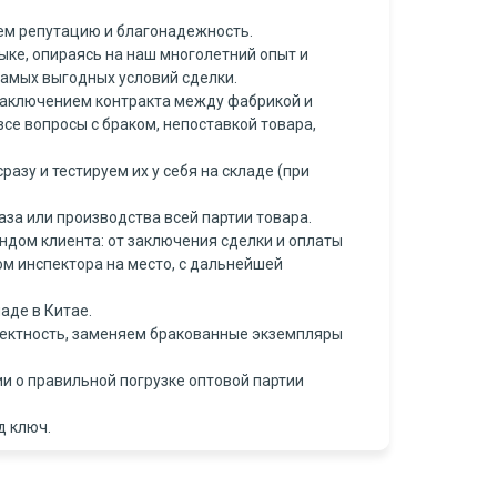
ем репутацию и благонадежность.
ке, опираясь на наш многолетний опыт и
самых выгодных условий сделки.
заключением контракта между фабрикой и
се вопросы с браком, непоставкой товара,
азу и тестируем их у себя на складе (при
за или производства всей партии товара.
ндом клиента: от заключения сделки и оплаты
ом инспектора на место, с дальнейшей
аде в Китае.
лектность, заменяем бракованные экземпляры
и о правильной погрузке оптовой партии
д ключ.