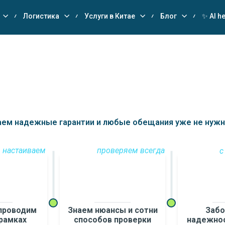
Логистика
Услуги в Китае
Блог
✨ AI he
ем надежные гарантии и любые обещания уже не нужны
настаиваем
проверяем всегда
с
проводим
Знаем нюансы и сотни
Забо
 рамках
способов проверки
надежнос