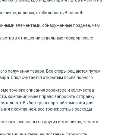
ения (лампы, LED индикаторы и т.д.), а именно на
ушников, колонок, стабильность Bluetooth
тронными элементами, обнаруженные позднее, чем
ельства в отношении отдельных товаров после
кого получения товара. Все споры решаются путем
вара. Спор считается открытым после полного
еме точного описания характера и количества
сти, компания имеет право запросить отправку
тоятельств. Выбор транспортной компании для
вания с компанией, все транспортные расходы
которые основаны на других источниках, чем это
ной позиции в текущей поставке. Стоимость