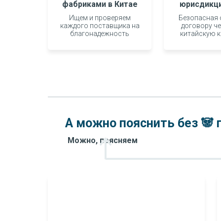
фабриками в Китае
юрисдикци
Ищем и проверяем
Безопасная 
лет бизнес
каждого поставщика на
договору ч
благонадежность
китайскую 
экспертизы
А можно пояснить без 🐼 
Можно, поясняем