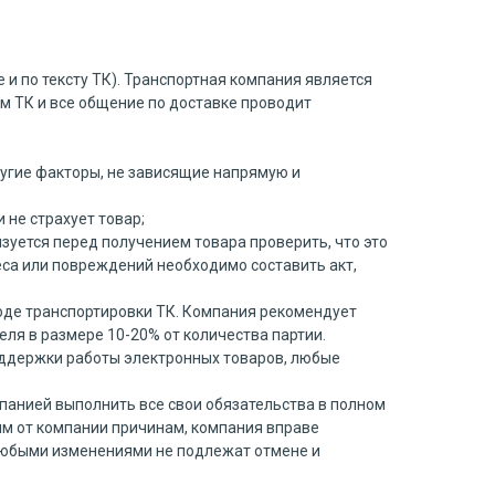
 и по тексту ТК). Транспортная компания является
ом ТК и все общение по доставке проводит
угие факторы, не зависящие напрямую и
 не страхует товар;
язуется перед получением товара проверить, что это
еса или повреждений необходимо составить акт,
ходе транспортировки ТК. Компания рекомендует
ля в размере 10-20% от количества партии.
поддержки работы электронных товаров, любые
панией выполнить все свои обязательства в полном
ящим от компании причинам, компания вправе
 любыми изменениями не подлежат отмене и