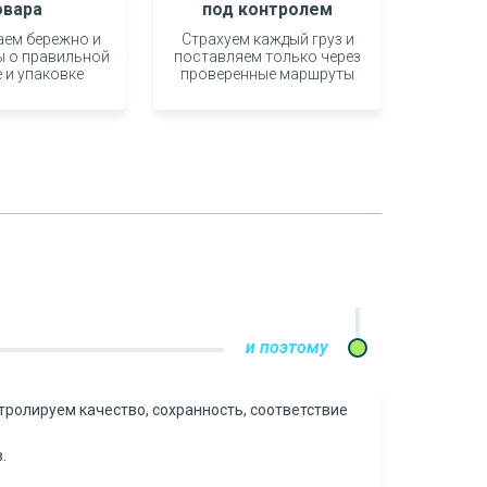
овара
под контролем
ем бережно и
Страхуем каждый груз и
ы о правильной
поставляем только через
е и упаковке
проверенные маршруты
и поэтому
тролируем качество, сохранность, соответствие
.