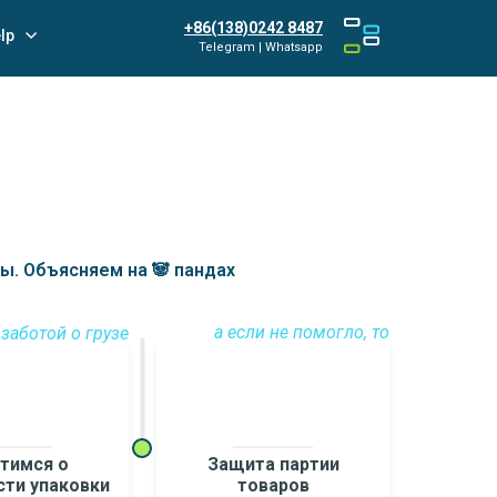
+86(138)0242 8487
lp
Telegram | Whatsapp
. Объясняем на 🐼 пандах
а если не помогло, то
 заботой о грузе
тимся о
Защита партии
ти упаковки
товаров