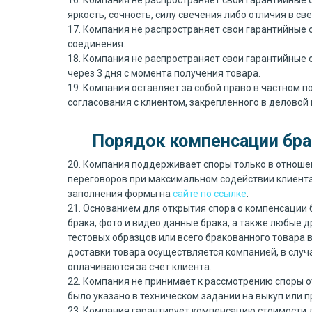
16. Компания не распространяет свои гарантийные о
яркость, сочность, силу свечения либо отличия в с
17. Компания не распространяет свои гарантийные о
соединения.
18. Компания не распространяет свои гарантийные 
через 3 дня с момента получения товара.
19. Компания оставляет за собой право в частном 
согласования с клиентом, закрепленного в деловой 
Порядок компенсации бра
20. Компания поддерживает споры только в отношен
переговоров при максимальном содействии клиента 
заполнения формы на
сайте по ссылке
.
21. Основанием для открытия спора о компенсации 
брака, фото и видео данные брака, а также любые 
тестовых образцов или всего бракованного товара 
доставки товара осуществляется компанией, в случ
оплачиваются за счет клиента.
22. Компания не принимает к рассмотрению споры от
было указано в техническом задании на выкуп или п
23. Компания гарантирует компенсацию стоимости д